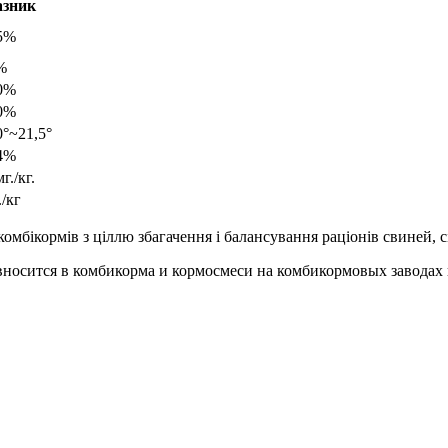
азник
5%
%
0%
0%
0°~21,5°
4%
г./кг.
./кг
мбікормів з ціллю збагачення і балансування раціонів свиней, с
носится в комбикорма и кормосмеси на комбикормовых заводах 