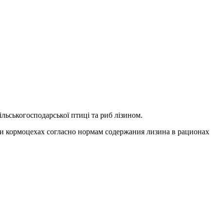
ільськогосподарської птиці та риб лізином.
и кормоцехах согласно нормам содержания лизина в рационах