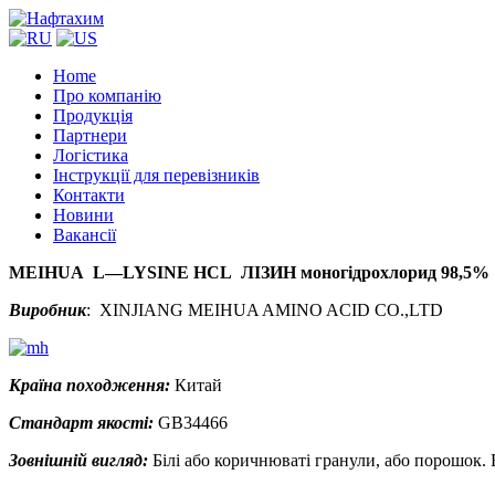
Home
Про компанію
Продукція
Партнери
Логістика
Інструкції для перевізників
Контакти
Новини
Вакансії
MEIHUA
L
—
LYSINE
HCL
ЛІЗИН моногідрохлорид 98,5%
Виробник
: XINJIANG MEIHUA AMINO ACID CO.,LTD
Країна походження:
Китай
Стандарт якості:
GB34466
Зовнішній вигляд:
Білі або коричнюваті гранули, або порошок. 