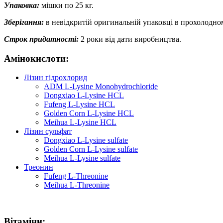
Упаковка:
мішки по 25 кг.
Зберігання:
в невідкритій оригинальній упаковці в прохолодно
Строк придатності:
2 роки від дати виробництва.
Амінокислоти:
Лізин гідрохлорид
ADM L-Lysine Monohydrochloride
Dongxiao L-Lysine HCL
Fufeng L-Lysine HCL
Golden Corn L-Lysine HCL
Meihua L-Lysine HCL
Лізин сульфат
Dongxiao L-Lysine sulfate
Golden Corn L-Lysine sulfate
Meihua L-Lysine sulfate
Треонин
Fufeng L-Threonine
Meihua L-Threonine
Вітаміни: