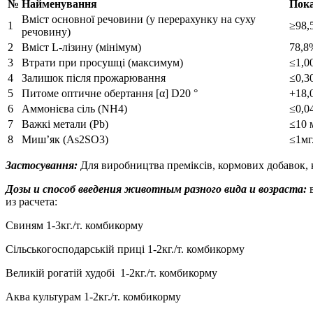
№
Найменування
Пок
Вміст основної речовини (у перерахунку на суху
1
≥98,
речовину)
2
Вміст L-лізину (мінімум)
78,8
3
Втрати при просушці (максимум)
≤1,0
4
Залишок після прожарювання
≤0,3
5
Питоме оптичне обертання [α] D20 °
+18,
6
Аммонієва сіль (NH4)
≤0,0
7
Важкі метали (Pb)
≤10 м
8
Миш’як (As2SO3)
≤1мг
Застосування:
Для виробництва преміксів, кормових добавок, ко
Дозы и способ введения животным разного вида и возраста:
в
из расчета:
Свиням 1-3кг./т. комбикорму
Сільськогосподарській приці 1-2кг./т. комбикорму
Великій рогатій худобі 1-2кг./т. комбикорму
Аква культурам 1-2кг./т. комбикорму