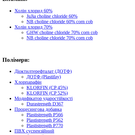
Холін хлорид 60%
JuJia сholine chloride 60%
NB сholine chloride 60% сorn сob
Холін хлорид 70%
GHW сholine chloride 70% сorn сob
NB сholine chloride 70% сorn сob
Полімери:
Діоктилтерефталат (ДОТФ)
ДОТФ (Plastifay)
Хлорпарафін
KLORFIN (CP 45%)
KLORFIN (CP 52%)
Модифікатор ударостійкості
Durastrength D367
Процесингова добавка
Plastistrength P566
Plastistrength P562
Plastistrength P770
ПВХ суспензійний