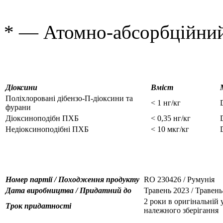
* — Атомно-абсорбційний
Діоксини
Вміст
Поліхлоровані дібензо-П-діоксини та
< 1 нг/кг
фурани
Діоксиноподібн ПХБ
< 0,35 нг/кг
Недіоксиноподібні ПХБ
< 10 мкг/кг
Номер партії / Походження продукту
RO 230426 / Румунія
Дата виробництва / Придатний до
Травень 2023 / Травень
2 роки в оригінальній 
Трок придатності
належного зберігання