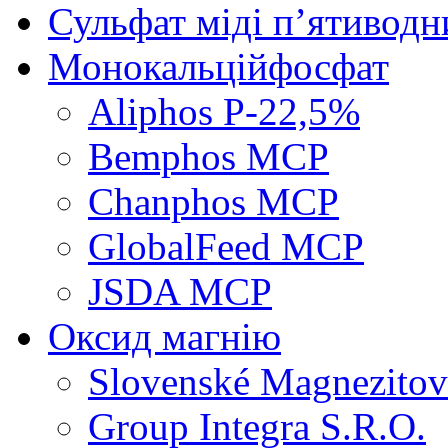
Сульфат міді п’ятиводн
Монокальційфосфат
Aliphos P-22,5%
Bemphos MCP
Chanphos MCP
GlobalFeed MCP
JSDA MCP
Оксид магнію
Slovenské Magnezitov
Group Integra S.R.O.