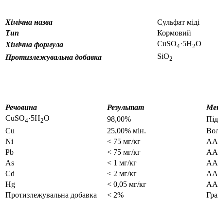
Хімічна назва
Сульфат міді
Тип
Кормовий
CuSO
·5H
O
Хімічна формула
4
2
SiO
Протизлежувальна добавка
2
Речовина
Результат
Мет
CuSO
·5H
O
98,00%
Під
4
2
Cu
25,00% мін.
Во
Ni
< 75 мг/кг
АА
Pb
< 75 мг/кг
АА
As
< 1 мг/кг
АА
Cd
< 2 мг/кг
АА
Hg
< 0,05 мг/кг
АА
Протизлежувальна добавка
< 2%
Гра