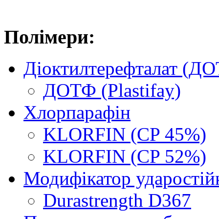
Полімери:
Діоктилтерефталат (Д
ДОТФ (Plastifay)
Хлорпарафін
KLORFIN (CP 45%)
KLORFIN (CP 52%)
Модифікатор ударостій
Durastrength D367