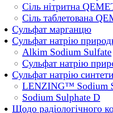
Сіль нітритна QEMET
Сіль таблетована QE
Сульфат марганцю
Сульфат натрію природ
Alkim Sodium Sulfate
Сульфат натрію при
Сульфат натрію синтет
LENZING™ Sodium S
Sodium Sulphate D
Щодо радіологічного к