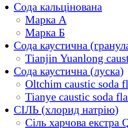
Сода кальцінована
Марка А
Марка Б
Сода каустична (гранул
Tianjin Yuanlong caus
Сода каустична (луска)
Oltchim caustic soda 
Tianye caustic soda f
СІЛЬ (хлорид натрію)
Сіль харчова екстра